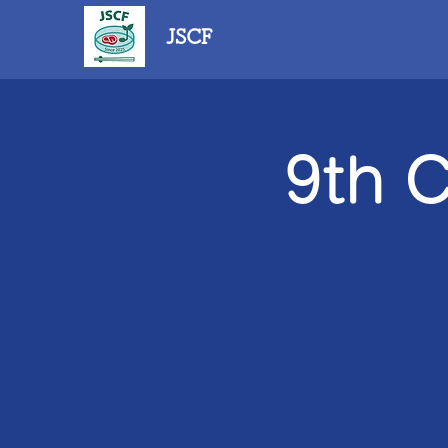
JSCF
9th 