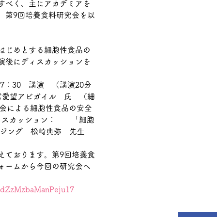
すべく、主にアカデミアを
、第9回培養食料研究会を以
はじめとする細胞性食品の
演後にディスカッションを
7：30　講演　（講演20分
富愛望アビガイル　氏　（細
員会による細胞性食品の安全
ィスカッション：　　「細胞
ージング　松崎典弥　先生　
えております。第9回培養食
ォームから今回の研究会へ
e/xdZzMzbaManPeju17