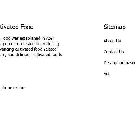
ltivated Food
Sitemap
 Food was established in April
About Us
g on or interested in producing
dvancing cultivated food-related
Contact Us
ure, and delicious cultivated foods
Description base
Act
 phone or fax.