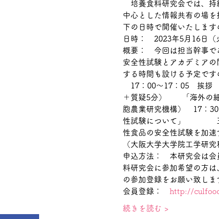
　培養食料研究会では、持
中心とした情報共有の場を
下の日時で開催いたします
日時：　2023年5月16日
概要：　今回は担当幹事で
安全性試験とアカデミアの
する時間も設ける予定です
　17：00～17：05　挨
＋質疑5分）　　「海外の
胞農業研究機構）　17：3
性試験について」　　　　五
性食品の安全性試験を加速
（大阪大学大学院工学研究
申込方法：　本研究会は会
料研究会に参加希望の方は
の参加登録をお願い致しま
会員登録：　
http://culf
続きを読む >