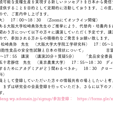
続可能な食糧生産を実現する新しいコンセプトを日本から発信
提供することを目的として定期的に活動しております。この度
ので、ご案内申し上げます。
（火）　17：00～18：30　（Zoomにてオンライン開催）
ある大阪大学松崎典弥先生のご推挙により、代替肉・培養肉を
関わり方について以下の方々に講演していただく予定です。講
ので、参加される方からの積極的なご発言をお願い致します。
拶　松崎典弥　先生　（大阪大学大学院工学研究科）　17：05～1
細胞性食品の安全性試験と日本の現状について」　　　　　吉
0～17：55　講演　（講演20分＋質疑5分）　　「食品安全委
十君靜信　先生　（東京農業大学）　17：55～18：30　デ
するためにアカデミアがどう関わるべきか」　18：30　クロ
科）
員として登録していただいた方々の情報共有の場としたいと考
、まずは研究会の会員登録を行っていただき、さらに以下のフ
す。
oodeng.wp.xdomain.jp/signup/参加登録：
https://forms.gl