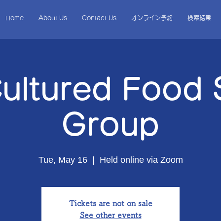
Home
About Us
Contact Us
オンライン予約
検索結果
Cultured Food 
Group
Tue, May 16
  |  
Held online via Zoom
Tickets are not on sale
See other events