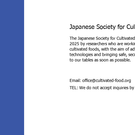
Japanese Society for Cu
The Japanese Society for Cultivated
2025 by researchers who are workin
cultivated foods, with the aim of a
technologies and bringing safe, sec
to our tables as soon as possible.
Email:
office@cultivated-food.org
TEL: We do not accept inquiries by