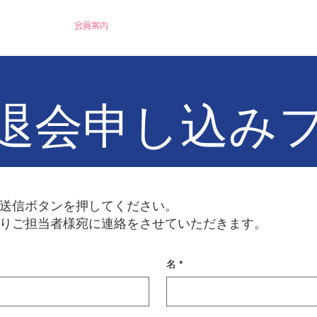
本会について
会員案内
イベント情報
機関誌
学術情報
お
退会申し込み
、送信ボタンを押してください。
りご担当者様宛に連絡をさせていただきます。
名
*